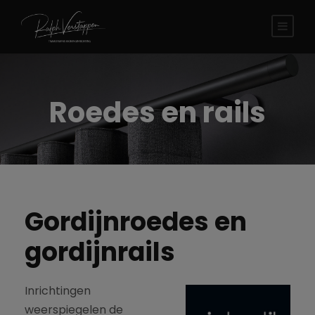
modal-check
Roedes en rails
Gordijnroedes en
gordijnrails
Inrichtingen
weerspiegelen de