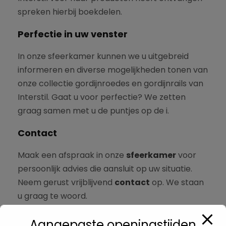
spreken hierbij boekdelen.
Perfectie in uw venster
In onze sfeerkamer kunnen we u uitgebreid
informeren en diverse mogelijkheden tonen van
onze collectie gordijnroedes en gordijnrails van
Interstil. Gaat u voor perfectie? We zetten
graag samen met u de puntjes op de i.
Contact
Maak een afspraak in onze
sfeerkamer
voor
persoonlijk advies die aansluit op uw situatie.
Neem gerust vrijblijvend
contact
op. We staan
u graag te woord.
Aangepaste openingstijden