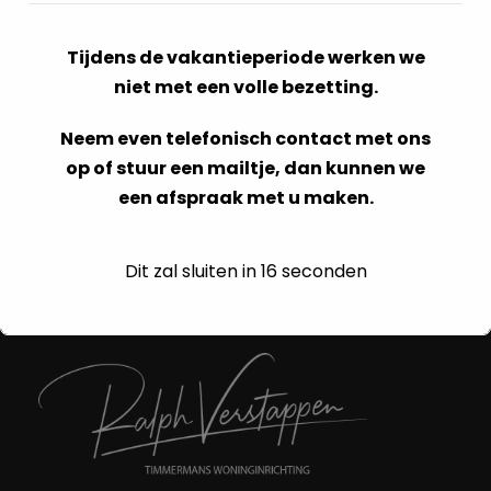
Contact
Tijdens de vakantieperiode werken we
niet met een volle bezetting.
Maak een afspraak in on onze
sfeerkamer
voor
persoonlijk advies die aansluit op uw situatie.
Neem even telefonisch contact met ons
Neem gerust vrijblijvend
contact
op. We staan
op of stuur een mailtje, dan kunnen we
u graag te woord.
een afspraak met u maken.
Dit zal sluiten in
16
seconden